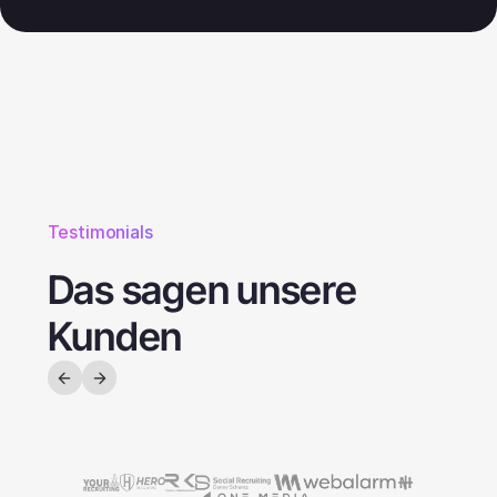
Testimonials
Das sagen unsere
Kunden
Gian Schiavone
Mil
Your Recruiting
Her